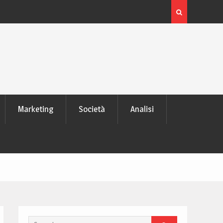
 laptop
L’evoluzione delle schede video: dai pixel al Ray Tra
moderno
Marketing
Società
Analisi
Search