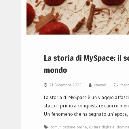
La storia di MySpace: il 
mondo
21 Dicembre 2025
ctaweb
Merc
La storia di MySpace è un viaggio affas
stato il primo a conquistare cuori e ment
Un fenomeno che ha segnato un’epoca, ge
comunicazione online
,
cultura digitale
,
domina