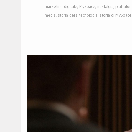
marketing digitale
,
MySpace
,
nostalgia
,
piattafor
media
,
storia della tecnologia
,
storia di MySpace