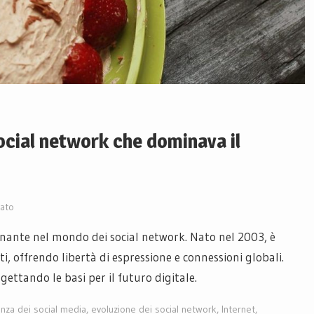
social network che dominava il
ato
cinante nel mondo dei social network. Nato nel 2003, è
i, offrendo libertà di espressione e connessioni globali.
ttando le basi per il futuro digitale.
nza dei social media
,
evoluzione dei social network
,
Internet
,