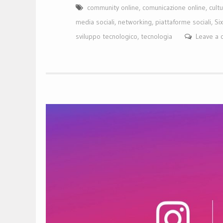
community online
,
comunicazione online
,
cultu
media sociali
,
networking
,
piattaforme sociali
,
Si
sviluppo tecnologico
,
tecnologia
Leave a