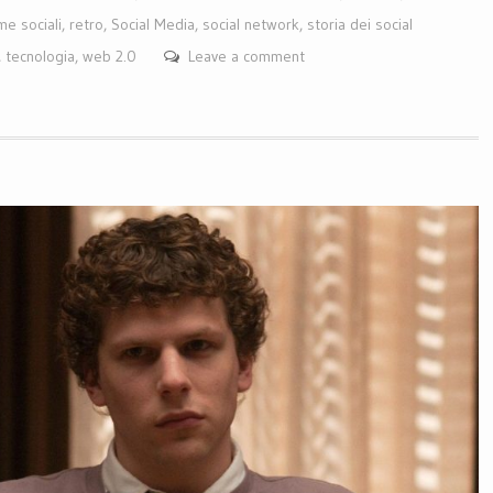
me sociali
,
retro
,
Social Media
,
social network
,
storia dei social
,
tecnologia
,
web 2.0
Leave a comment