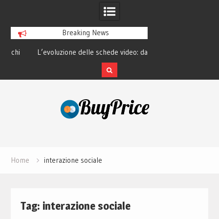
Breaking News
hi
L’evoluzione delle schede video: dai
La tecnologia dietro 
pixel al Ray Tracing moderno
smart e il fu
Skip
to
content
Home
interazione sociale
Tag:
interazione sociale