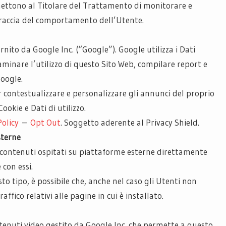
rmettono al Titolare del Trattamento di monitorare e
r traccia del comportamento dell’Utente.
rnito da Google Inc. (“Google”). Google utilizza i Dati
saminare l’utilizzo di questo Sito Web, compilare report e
Google.
r contestualizzare e personalizzare gli annunci del proprio
Cookie e Dati di utilizzo.
Policy
–
Opt Out
. Soggetto aderente al Privacy Shield.
sterne
e contenuti ospitati su piattaforme esterne direttamente
 con essi.
esto tipo, è possibile che, anche nel caso gli Utenti non
traffico relativi alle pagine in cui è installato.
ntenuti video gestito da Google Inc. che permette a questo