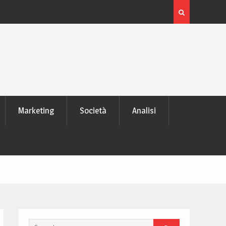
é tutti lo
L’evoluzione delle memorie SD: da pochi MB ai mode
TB di dati
Marketing
Società
Analisi
Search