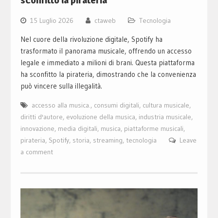
sconfitto la pirateria
15 Luglio 2026
ctaweb
Tecnologia
Nel cuore della rivoluzione digitale, Spotify ha
trasformato il panorama musicale, offrendo un accesso
legale e immediato a milioni di brani. Questa piattaforma
ha sconfitto la pirateria, dimostrando che la convenienza
può vincere sulla illegalità.
accesso alla musica.
,
consumi digitali
,
cultura musicale
,
diritti d'autore
,
evoluzione della musica
,
industria musicale
,
innovazione
,
media digitali
,
musica
,
piattaforme musicali
,
pirateria
,
Spotify
,
storia
,
streaming
,
tecnologia
Leave
a comment