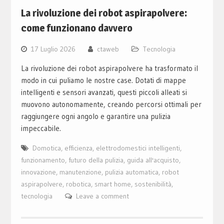
La rivoluzione dei robot aspirapolvere:
come funzionano davvero
17 Luglio 2026
ctaweb
Tecnologia
La rivoluzione dei robot aspirapolvere ha trasformato il
modo in cui puliamo le nostre case. Dotati di mappe
intelligenti e sensori avanzati, questi piccoli alleati si
muovono autonomamente, creando percorsi ottimali per
raggiungere ogni angolo e garantire una pulizia
impeccabile.
Domotica
,
efficienza
,
elettrodomestici intelligenti
,
funzionamento
,
futuro della pulizia
,
guida all'acquisto
,
innovazione
,
manutenzione
,
pulizia automatica
,
robot
aspirapolvere
,
robotica
,
smart home
,
sostenibilità
,
tecnologia
Leave a comment