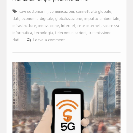
cavi sottomarini
,
comunicazioni
,
connettività globale
,
dati
,
economia digitale
,
globalizzazione
,
impatto ambientale
,
infrastrutture
,
innovazione
,
Internet
,
rete internet
,
sicurezza
informatica
,
tecnologia
,
telecomunicazioni
,
trasmissione
dati
Leave a comment