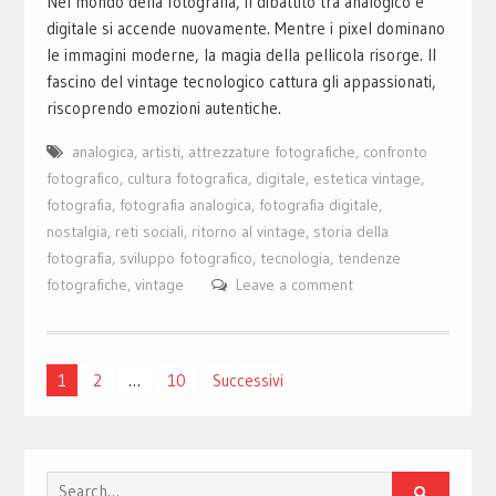
Nel mondo della fotografia, il dibattito tra analogico e
digitale si accende nuovamente. Mentre i pixel dominano
le immagini moderne, la magia della pellicola risorge. Il
fascino del vintage tecnologico cattura gli appassionati,
riscoprendo emozioni autentiche.
analogica
,
artisti
,
attrezzature fotografiche
,
confronto
fotografico
,
cultura fotografica
,
digitale
,
estetica vintage
,
fotografia
,
fotografia analogica
,
fotografia digitale
,
nostalgia
,
reti sociali
,
ritorno al vintage
,
storia della
fotografia
,
sviluppo fotografico
,
tecnologia
,
tendenze
fotografiche
,
vintage
Leave a comment
Paginazione
1
2
…
10
Successivi
degli
articoli
Search