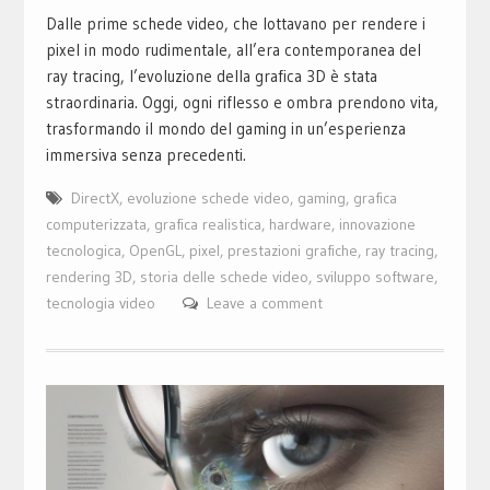
Dalle prime schede video, che lottavano per rendere i
pixel in modo rudimentale, all’era contemporanea del
ray tracing, l’evoluzione della grafica 3D è stata
straordinaria. Oggi, ogni riflesso e ombra prendono vita,
trasformando il mondo del gaming in un’esperienza
immersiva senza precedenti.
DirectX
,
evoluzione schede video
,
gaming
,
grafica
computerizzata
,
grafica realistica
,
hardware
,
innovazione
tecnologica
,
OpenGL
,
pixel
,
prestazioni grafiche
,
ray tracing
,
rendering 3D
,
storia delle schede video
,
sviluppo software
,
tecnologia video
Leave a comment