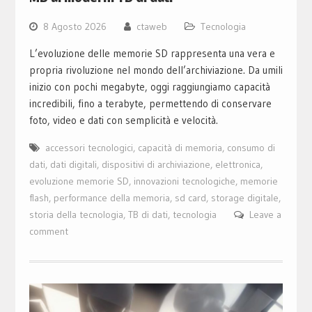
8 Agosto 2026
ctaweb
Tecnologia
L’evoluzione delle memorie SD rappresenta una vera e
propria rivoluzione nel mondo dell’archiviazione. Da umili
inizio con pochi megabyte, oggi raggiungiamo capacità
incredibili, fino a terabyte, permettendo di conservare
foto, video e dati con semplicità e velocità.
accessori tecnologici
,
capacità di memoria
,
consumo di
dati
,
dati digitali
,
dispositivi di archiviazione
,
elettronica
,
evoluzione memorie SD
,
innovazioni tecnologiche
,
memorie
flash
,
performance della memoria
,
sd card
,
storage digitale
,
storia della tecnologia
,
TB di dati
,
tecnologia
Leave a
comment