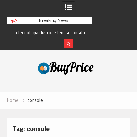
Breaking News
La tecnologia dietro le lenti a contatto
La rivoluzione del 
smart e il futuro visivo
perché tutti 
Skip
to
content
Home
console
Tag:
console