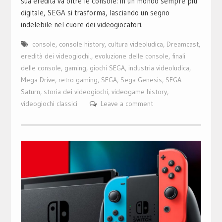
sua eredità va oltre le console: in un mondo sempre più
digitale, SEGA si trasforma, lasciando un segno
indelebile nel cuore dei videogiocatori.
console
,
console history
,
cultura videoludica
,
Dreamcast
,
eredità dei videogiochi.
,
evoluzione delle console
,
finali
delle console
,
gaming
,
giochi SEGA
,
industria videoludica
,
Mega Drive
,
retro gaming
,
SEGA
,
Sega Genesis
,
SEGA
Saturn
,
storia dei videogiochi
,
videogame history
,
videogiochi classici
Leave a comment