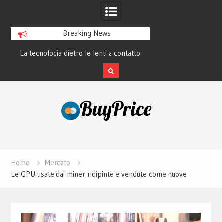
Breaking News
La tecnologia dietro le lenti a contatto
La rivoluzione del 
smart e il futuro visivo
perché tutti 
Skip
to
content
Home
Mercato
Le GPU usate dai miner ridipinte e vendute come nuove