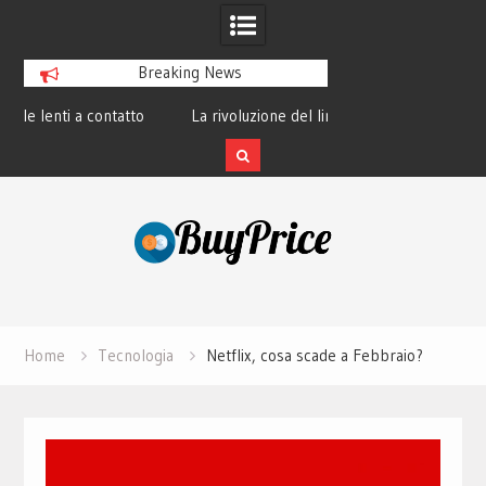
Breaking News
o
La rivoluzione del linguaggio Python:
L’evoluzione delle m
perché tutti lo studiano
MB ai modern
Skip
to
content
Home
Tecnologia
Netflix, cosa scade a Febbraio?