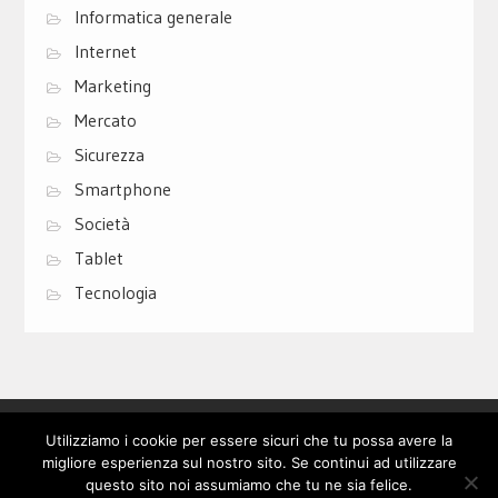
Informatica generale
Internet
Marketing
Mercato
Sicurezza
Smartphone
Società
Tablet
Tecnologia
Privacy Policy
Cookie Policy
Contatti
Utilizziamo i cookie per essere sicuri che tu possa avere la
migliore esperienza sul nostro sito. Se continui ad utilizzare
questo sito noi assumiamo che tu ne sia felice.
© Copyright 2017