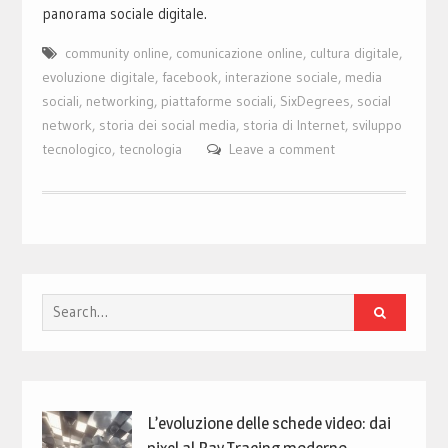
panorama sociale digitale.
community online
,
comunicazione online
,
cultura digitale
,
evoluzione digitale
,
facebook
,
interazione sociale
,
media
sociali
,
networking
,
piattaforme sociali
,
SixDegrees
,
social
network
,
storia dei social media
,
storia di Internet
,
sviluppo
tecnologico
,
tecnologia
Leave a comment
Search
for:
L’evoluzione delle schede video: dai
pixel al Ray Tracing moderno