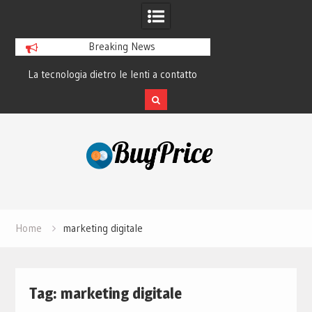
Breaking News
La tecnologia dietro le lenti a contatto
La rivoluzione del 
smart e il futuro visivo
perché tutti 
Skip
to
content
Home
marketing digitale
Tag:
marketing digitale