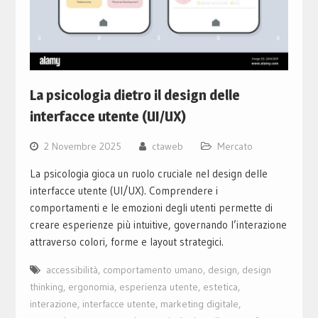
La psicologia dietro il design delle
interfacce utente (UI/UX)
2 Novembre 2025
ctaweb
Mercato
La psicologia gioca un ruolo cruciale nel design delle
interfacce utente (UI/UX). Comprendere i
comportamenti e le emozioni degli utenti permette di
creare esperienze più intuitive, governando l’interazione
attraverso colori, forme e layout strategici.
accessibilità
,
comportamento umano
,
design
,
design
thinking
,
ergonomia
,
esperienza utente
,
estetica
,
interazione
,
interfacce utente
,
marketing digitale
,