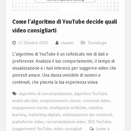
Come l’algoritmo di YouTube decide quali
video consigliarti
17 Ottobre 2025
ctaweb
Tecnologia
L’algoritmo di YouTube è un sofisticato mix di dati e
preferenze. Analizza il tuo comportamento, il tempo di
visualizzazione e i tuoi interessi per suggerire video che
potresti amare. Una danza invisibile di numeri e
contenuti, che plasma la tua esperienza visiva.
algoritmo di raccomandazione
,
algoritmo YouTube
,
analisi dei dati
,
comportamento utente
,
contenuti video
,
engagement utente
,
intelligenza artificiale
,
machine
learning
,
marketing digitale
,
ottimizzazione dei contenuti
,
piattaforme video
,
raccomandazioni video
,
SEO YouTube
,
suggerimenti YouTube
,
video consigliati
Leave a