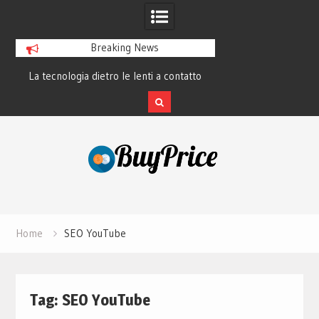
Breaking News
La tecnologia dietro le lenti a contatto
La rivoluzione del 
smart e il futuro visivo
perché tutti 
Skip
to
content
Home
SEO YouTube
Tag:
SEO YouTube