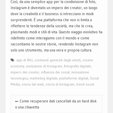
Così, da una semplice app per la condivisione di foto,
Instagram è diventato un impero dei creator, un luogo
dove la creatività e il business si intrecciano in modi
sorprendenti. È una piattaforma che non si limita a
riflettere le tendenze della società, ma che le crea,
plasmando modi e stili di vita. Questo viaggio evolutivo ha
ridefinito come interagiamo con il mondo e come
raccontiamo le nostre storie, rendendo Instagram non
solo uno strumento, ma una vera e propria cultura.
app di filtri
,
contenuti generati dagli utenti
,
creator
economy
,
evoluzione di Instagram
,
fotografia digitale
,
impero dei creator
,
influenza dei social
,
innovazione
tecnologica
,
marketing digitale
,
piattaforme digitali
,
Social
Media
,
storia del web
,
storia di Instagram
,
trend social
Navigazione
Come recuperare dati cancellati da un hard disk
articoli
o una chiavetta