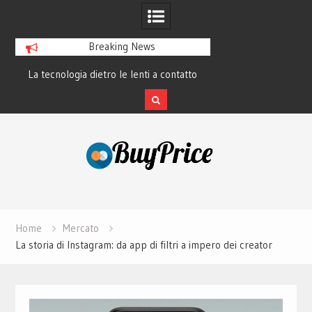
Breaking News
ecnologia dietro le lenti a contatto
La rivoluzione del linguaggio 
smart e il futuro visivo
perché tutti lo studian
Skip
to
content
Home
Mercato
La storia di Instagram: da app di filtri a impero dei creator