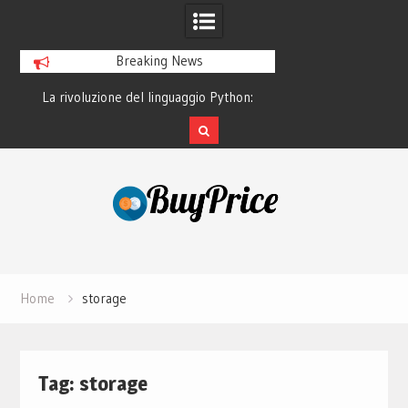
Breaking News
o
La rivoluzione del linguaggio Python:
Guida alla manutenz
perché tutti lo studiano
dei lapto
Skip
to
content
Home
storage
Tag:
storage