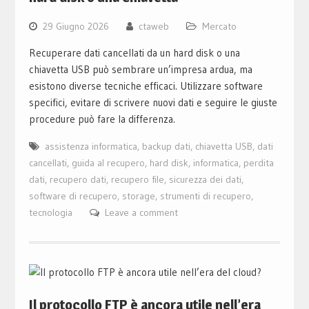
29 Giugno 2026
ctaweb
Mercato
Recuperare dati cancellati da un hard disk o una
chiavetta USB può sembrare un’impresa ardua, ma
esistono diverse tecniche efficaci. Utilizzare software
specifici, evitare di scrivere nuovi dati e seguire le giuste
procedure può fare la differenza.
assistenza informatica
,
backup dati
,
chiavetta USB
,
dati
cancellati
,
guida al recupero
,
hard disk
,
informatica
,
perdita
dati
,
recupero dati
,
recupero file
,
sicurezza dei dati
,
software di recupero
,
storage
,
strumenti di recupero
,
tecnologia
Leave a comment
Il protocollo FTP è ancora utile nell’era