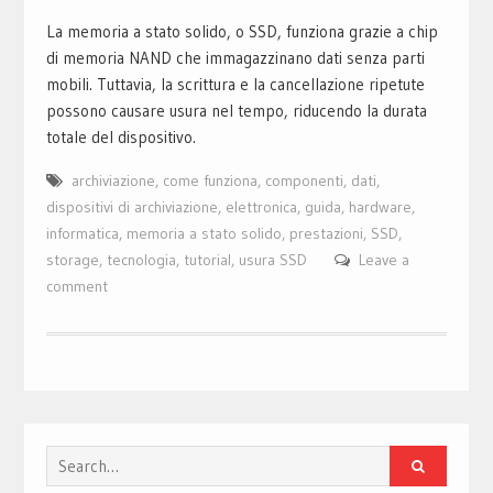
La memoria a stato solido, o SSD, funziona grazie a chip
di memoria NAND che immagazzinano dati senza parti
mobili. Tuttavia, la scrittura e la cancellazione ripetute
possono causare usura nel tempo, riducendo la durata
totale del dispositivo.
archiviazione
,
come funziona
,
componenti
,
dati
,
dispositivi di archiviazione
,
elettronica
,
guida
,
hardware
,
informatica
,
memoria a stato solido
,
prestazioni
,
SSD
,
storage
,
tecnologia
,
tutorial
,
usura SSD
Leave a
comment
Search
for: