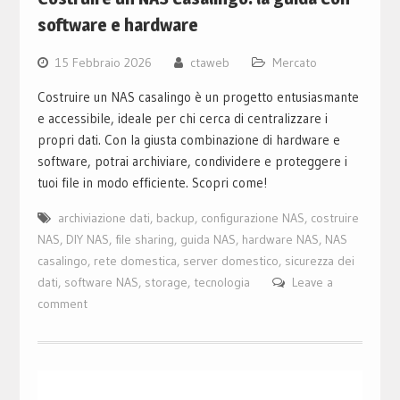
software e hardware
15 Febbraio 2026
ctaweb
Mercato
Costruire un NAS casalingo è un progetto entusiasmante
e accessibile, ideale per chi cerca di centralizzare i
propri dati. Con la giusta combinazione di hardware e
software, potrai archiviare, condividere e proteggere i
tuoi file in modo efficiente. Scopri come!
archiviazione dati
,
backup
,
configurazione NAS
,
costruire
NAS
,
DIY NAS
,
file sharing
,
guida NAS
,
hardware NAS
,
NAS
casalingo
,
rete domestica
,
server domestico
,
sicurezza dei
dati
,
software NAS
,
storage
,
tecnologia
Leave a
comment