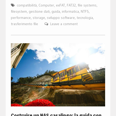
compatibilità
,
Computer
,
exFAT
,
FAT32
,
file systems
,
filesystem
,
gestione dati
,
guida
,
informatica
,
NTFS
,
performance
,
storage
,
sviluppo software
,
tecnologia
,
trasferimento file
Leave a comment
Costruire un NAS casalingo: la guida con