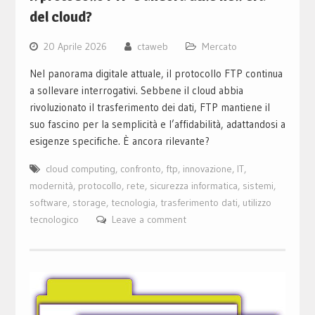
del cloud?
20 Aprile 2026
ctaweb
Mercato
Nel panorama digitale attuale, il protocollo FTP continua
a sollevare interrogativi. Sebbene il cloud abbia
rivoluzionato il trasferimento dei dati, FTP mantiene il
suo fascino per la semplicità e l’affidabilità, adattandosi a
esigenze specifiche. È ancora rilevante?
cloud computing
,
confronto
,
ftp
,
innovazione
,
IT
,
modernità
,
protocollo
,
rete
,
sicurezza informatica
,
sistemi
,
software
,
storage
,
tecnologia
,
trasferimento dati
,
utilizzo
tecnologico
Leave a comment