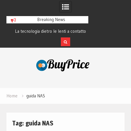
Breaking News
La tecnologia dietro le lenti a contatto
La rivoluzione del 
smart e il futuro visivo
perché tutti 
Skip
to
content
Home
guida NAS
Tag:
guida NAS