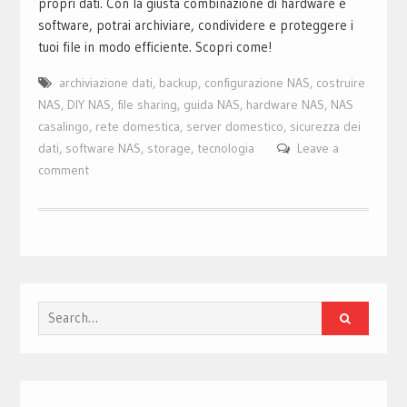
propri dati. Con la giusta combinazione di hardware e
software, potrai archiviare, condividere e proteggere i
tuoi file in modo efficiente. Scopri come!
archiviazione dati
,
backup
,
configurazione NAS
,
costruire
NAS
,
DIY NAS
,
file sharing
,
guida NAS
,
hardware NAS
,
NAS
casalingo
,
rete domestica
,
server domestico
,
sicurezza dei
dati
,
software NAS
,
storage
,
tecnologia
Leave a
comment
Search
for: