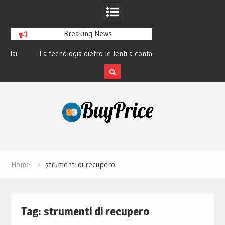
Breaking News
La tecnologia dietro le lenti a contatto
La rivoluzione del 
smart e il futuro visivo
perché tutti 
Skip
to
content
Home
strumenti di recupero
Tag:
strumenti di recupero