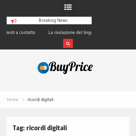
Breaking News
o
La rivoluzione del linguaggio Python:
Guida alla manutenz
perché tutti lo studiano
dei lapto
Skip
to
content
Home
ricordi digitali
Tag:
ricordi digitali