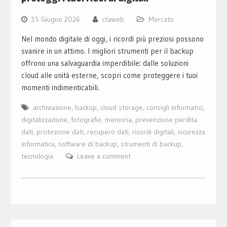
15 Giugno 2026
ctaweb
Mercato
Nel mondo digitale di oggi, i ricordi più preziosi possono
svanire in un attimo. I migliori strumenti per il backup
offrono una salvaguardia imperdibile: dalle soluzioni
cloud alle unità esterne, scopri come proteggere i tuoi
momenti indimenticabili.
archiviazione
,
backup
,
cloud storage
,
consigli informatici
,
digitalizzazione
,
fotografie
,
memoria
,
prevenzione perdita
dati
,
protezione dati
,
recupero dati
,
ricordi digitali
,
sicurezza
informatica
,
software di backup
,
strumenti di backup
,
tecnologia
Leave a comment