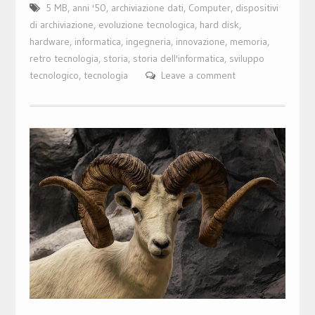
5 MB
,
anni '50
,
archiviazione dati
,
Computer
,
dispositivi
di archiviazione
,
evoluzione tecnologica
,
hard disk
,
hardware
,
informatica
,
ingegneria
,
innovazione
,
memoria
,
retro tecnologia
,
storia
,
storia dell'informatica
,
sviluppo
tecnologico
,
tecnologia
Leave a comment