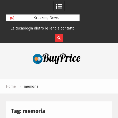
Breaking News
La tecnologia dietro le lenti a contatto
La rivoluzione del 
smart e il futuro visivo
perché tutti 
Skip
to
content
Home
memoria
Tag:
memoria