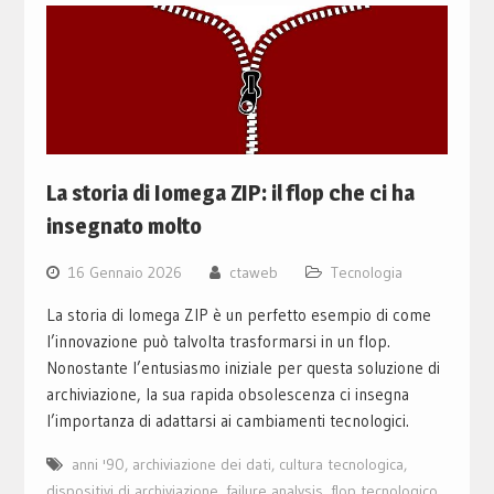
La storia di Iomega ZIP: il flop che ci ha
insegnato molto
16 Gennaio 2026
ctaweb
Tecnologia
La storia di Iomega ZIP è un perfetto esempio di come
l’innovazione può talvolta trasformarsi in un flop.
Nonostante l’entusiasmo iniziale per questa soluzione di
archiviazione, la sua rapida obsolescenza ci insegna
l’importanza di adattarsi ai cambiamenti tecnologici.
anni '90
,
archiviazione dei dati
,
cultura tecnologica
,
dispositivi di archiviazione
,
failure analysis
,
flop tecnologico
,