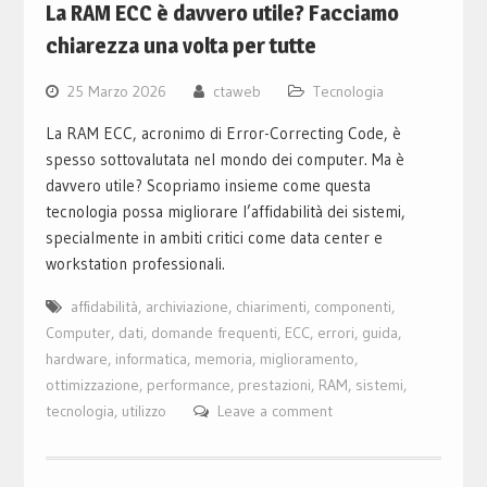
La RAM ECC è davvero utile? Facciamo
chiarezza una volta per tutte
25 Marzo 2026
ctaweb
Tecnologia
La RAM ECC, acronimo di Error-Correcting Code, è
spesso sottovalutata nel mondo dei computer. Ma è
davvero utile? Scopriamo insieme come questa
tecnologia possa migliorare l’affidabilità dei sistemi,
specialmente in ambiti critici come data center e
workstation professionali.
affidabilità
,
archiviazione
,
chiarimenti
,
componenti
,
Computer
,
dati
,
domande frequenti
,
ECC
,
errori
,
guida
,
hardware
,
informatica
,
memoria
,
miglioramento
,
ottimizzazione
,
performance
,
prestazioni
,
RAM
,
sistemi
,
tecnologia
,
utilizzo
Leave a comment