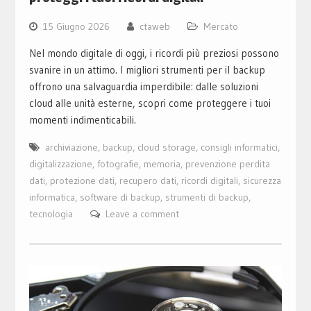
15 Giugno 2026
ctaweb
Mercato
Nel mondo digitale di oggi, i ricordi più preziosi possono
svanire in un attimo. I migliori strumenti per il backup
offrono una salvaguardia imperdibile: dalle soluzioni
cloud alle unità esterne, scopri come proteggere i tuoi
momenti indimenticabili.
archiviazione
,
backup
,
cloud storage
,
consigli informatici
,
digitalizzazione
,
fotografie
,
memoria
,
prevenzione perdita
dati
,
protezione dati
,
recupero dati
,
ricordi digitali
,
sicurezza
informatica
,
software di backup
,
strumenti di backup
,
tecnologia
Leave a comment