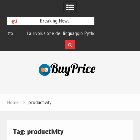
Breaking News
o
La rivoluzione del linguaggio Python:
Guida alla manutenz
perché tutti lo studiano
dei lapto
Skip
to
content
Home
productivity
Tag:
productivity