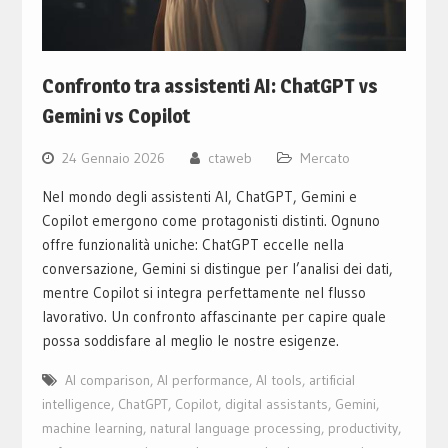
Confronto tra assistenti AI: ChatGPT vs
Gemini vs Copilot
24 Gennaio 2026
ctaweb
Mercato
Nel mondo degli assistenti AI, ChatGPT, Gemini e
Copilot emergono come protagonisti distinti. Ognuno
offre funzionalità uniche: ChatGPT eccelle nella
conversazione, Gemini si distingue per l’analisi dei dati,
mentre Copilot si integra perfettamente nel flusso
lavorativo. Un confronto affascinante per capire quale
possa soddisfare al meglio le nostre esigenze.
AI comparison
,
AI performance
,
AI tools
,
artificial
intelligence
,
ChatGPT
,
Copilot
,
digital assistants
,
Gemini
,
machine learning
,
natural language processing
,
productivity
,