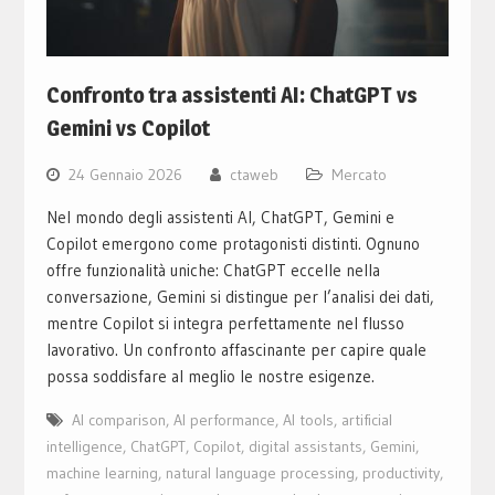
Confronto tra assistenti AI: ChatGPT vs
Gemini vs Copilot
24 Gennaio 2026
ctaweb
Mercato
Nel mondo degli assistenti AI, ChatGPT, Gemini e
Copilot emergono come protagonisti distinti. Ognuno
offre funzionalità uniche: ChatGPT eccelle nella
conversazione, Gemini si distingue per l’analisi dei dati,
mentre Copilot si integra perfettamente nel flusso
lavorativo. Un confronto affascinante per capire quale
possa soddisfare al meglio le nostre esigenze.
AI comparison
,
AI performance
,
AI tools
,
artificial
intelligence
,
ChatGPT
,
Copilot
,
digital assistants
,
Gemini
,
machine learning
,
natural language processing
,
productivity
,