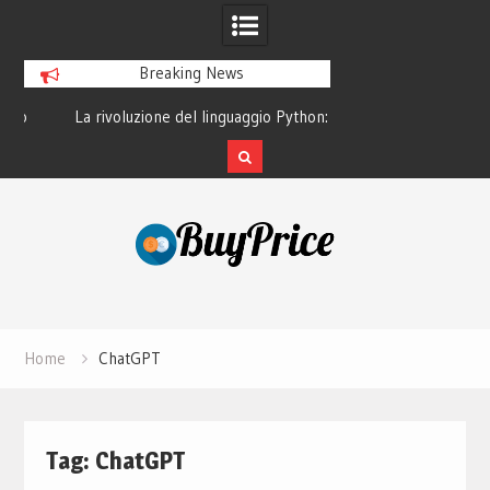
Breaking News
o
La rivoluzione del linguaggio Python:
Guida alla manutenz
perché tutti lo studiano
dei lapto
Skip
to
content
Home
ChatGPT
Tag:
ChatGPT