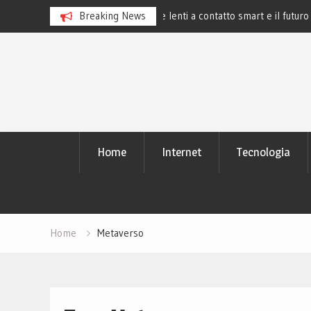
e lenti a contatto smart e il futuro
Breaking News
La rivoluzione del linguaggio Py
studiano
Skip
to
content
Home
Internet
Tecnologia
Home
Metaverso