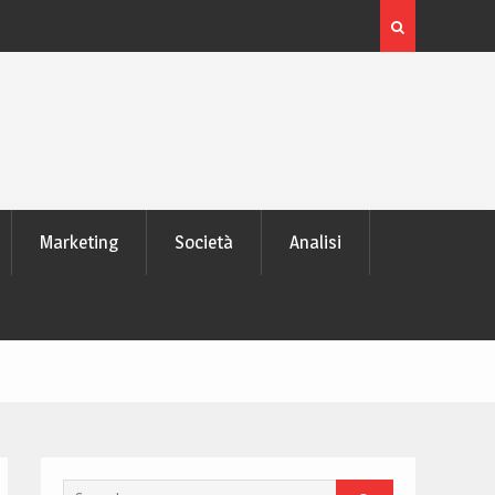
 laptop
L’evoluzione delle schede video: dai pixel al Ray Tra
moderno
Marketing
Società
Analisi
Search