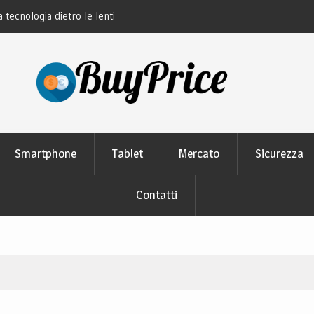
ontatto smart e il futuro
La rivoluzione del linguaggio Python: perch
studiano
Smartphone
Tablet
Mercato
Sicurezza
Contatti