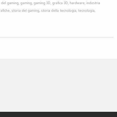
e del gaming
,
gaming
,
gaming 3D
,
grafica 3D
,
hardware
,
industria
afiche
,
storia del gaming
,
storia della tecnologia
,
tecnologia
,