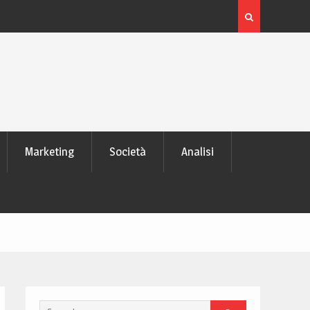
é tutti lo
L’evoluzione delle memorie SD: da pochi MB ai mode
TB di dati
Marketing
Società
Analisi
Search