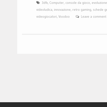
3dfx
,
Computer
,
console da gioco
,
evoluzion
videoludica
,
innovazione
,
retro gaming
,
schede gr
videogiocatori
,
Voodoo
Leave a comment