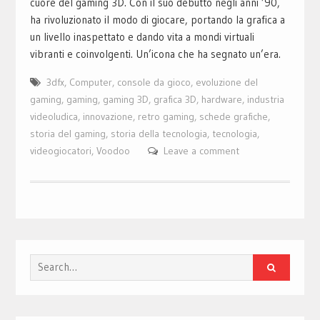
cuore del gaming 3D. Con il suo debutto negli anni ’90,
ha rivoluzionato il modo di giocare, portando la grafica a
un livello inaspettato e dando vita a mondi virtuali
vibranti e coinvolgenti. Un’icona che ha segnato un’era.
3dfx
,
Computer
,
console da gioco
,
evoluzione del
gaming
,
gaming
,
gaming 3D
,
grafica 3D
,
hardware
,
industria
videoludica
,
innovazione
,
retro gaming
,
schede grafiche
,
storia del gaming
,
storia della tecnologia
,
tecnologia
,
videogiocatori
,
Voodoo
Leave a comment
Search
for: