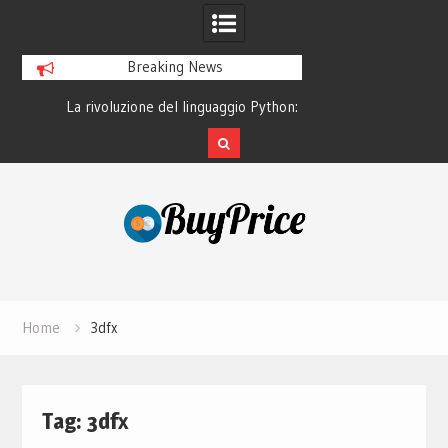
Breaking News
o
La rivoluzione del linguaggio Python:
Guida alla manutenz
perché tutti lo studiano
dei lapto
Skip
to
content
Home
3dfx
Tag:
3dfx