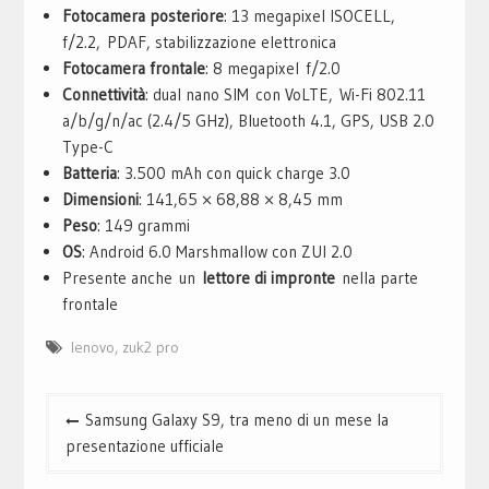
Fotocamera posteriore
: 13 megapixel ISOCELL,
f/2.2, PDAF, stabilizzazione elettronica
Fotocamera frontale
: 8 megapixel f/2.0
Connettività
: dual nano SIM con VoLTE, Wi-Fi 802.11
a/​​b/g/n/ac (2.4/5 GHz), Bluetooth 4.1, GPS, USB 2.0
Type-C
Batteria
: 3.500 mAh con quick charge 3.0
Dimensioni
: 141,65 × 68,88 × 8,45 mm
Peso
: 149 grammi
OS
: Android 6.0 Marshmallow con ZUI 2.0
Presente anche un
lettore di impronte
nella parte
frontale
lenovo
,
zuk2 pro
Navigazione
Samsung Galaxy S9, tra meno di un mese la
articoli
presentazione ufficiale