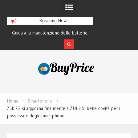
Breaking News
Guida alla manutenzione delle batterie
La storia di Garmin: come
dei laptop moderni
GPS ha cambiato l
Skip
to
content
Home
Smartphone
Zuk Z2 si aggiorna finalmente a ZUI 3.5: belle novità per i
possessori degli smartphone