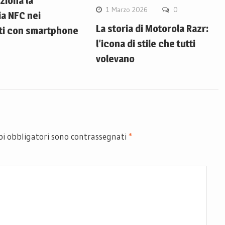
ziona la
1 Marzo 2026
0
a NFC nei
La storia di Motorola Razr:
i con smartphone
l’icona di stile che tutti
volevano
pi obbligatori sono contrassegnati
*