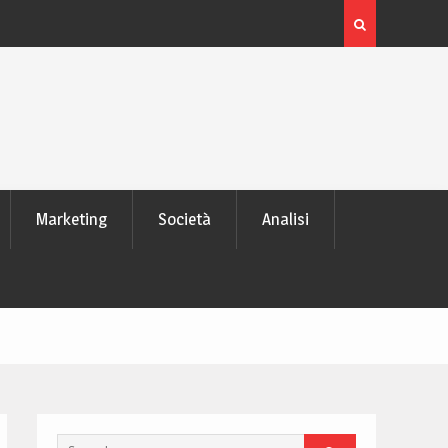
é tutti lo
L’evoluzione delle memorie SD: da pochi MB ai mode
TB di dati
Marketing
Società
Analisi
Search