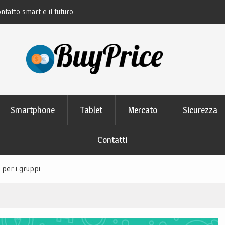
ontatto smart e il futuro
La rivoluzione del linguaggio Python: perch
studiano
Smartphone
Tablet
Mercato
Sicurezza
Contatti
 per i gruppi