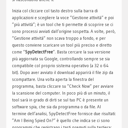
Inizia col cliccare col tasto destro sulla barra di
applicazioni e scegliere la voce ”Gestione attività” e poi
”più attività”; è un tool che ti permette di scoprire se ci
sono processi avviati dall’origine sospetta. A volte, però,
”Gestione attività” non scava troppo a fondo, e per
questo conviene scaricare un tool più preciso e diretto
come ”
SpyDetectFree
”. Basta cercare la sua versione
più aggiornata su Google, controllando sempre se sia
compatibile col proprio sistema operativo (a 32 o 64
bit). Dopo aver avviato il download apparirà il file zip da
scompattare. Una volta aperta la finestra del
programma, basta cliccare su ”Check Now” per avviare
la scansione del computer. In poco più di un minuto, il
tool sarà in grado di dirti se sul tuo PC è presente un
software spia, che sia da programma o da file. Al
termine dell’analisi, SpyDetectFree fornisce due risultati:
”Am I Being Spied On?” è quello che indica se ci sono
programmi che registrano i tasti premuti sulla tastiera;