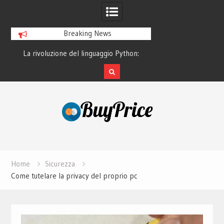
Breaking News
o
La rivoluzione del linguaggio Python:
Guida alla manutenz
perché tutti lo studiano
dei lapto
Skip
to
content
Home
Sicurezza
Come tutelare la privacy del proprio pc