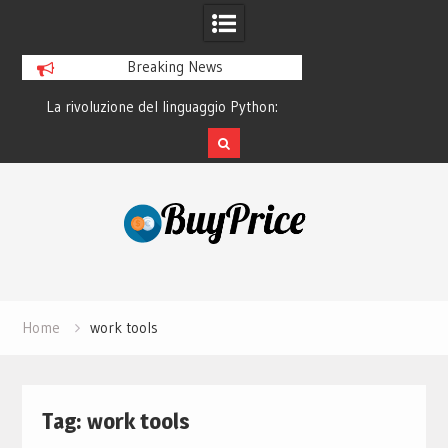
Breaking News
o
La rivoluzione del linguaggio Python:
Guida alla manutenz
perché tutti lo studiano
dei lapto
Skip
to
content
Home
work tools
Tag:
work tools