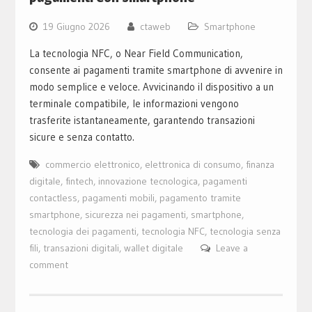
19 Giugno 2026
ctaweb
Smartphone
La tecnologia NFC, o Near Field Communication,
consente ai pagamenti tramite smartphone di avvenire in
modo semplice e veloce. Avvicinando il dispositivo a un
terminale compatibile, le informazioni vengono
trasferite istantaneamente, garantendo transazioni
sicure e senza contatto.
commercio elettronico
,
elettronica di consumo
,
finanza
digitale
,
fintech
,
innovazione tecnologica
,
pagamenti
contactless
,
pagamenti mobili
,
pagamento tramite
smartphone
,
sicurezza nei pagamenti
,
smartphone
,
tecnologia dei pagamenti
,
tecnologia NFC
,
tecnologia senza
fili
,
transazioni digitali
,
wallet digitale
Leave a
comment