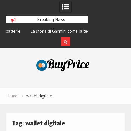
Breaking News
e
La storia di Garmin: come la tecnologia
La tecnologia dietro 
GPS ha cambiato lo sport
smart e il fu
Skip
to
content
Home
wallet digitale
Tag:
wallet digitale