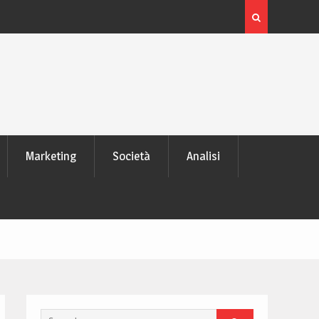
é tutti lo
L’evoluzione delle memorie SD: da pochi MB ai mode
TB di dati
Marketing
Società
Analisi
Search