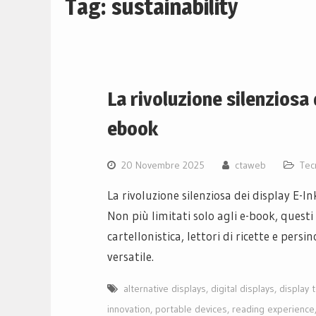
Tag:
sustainability
La rivoluzione silenziosa 
ebook
20 Novembre 2025
ctaweb
Tec
La rivoluzione silenziosa dei display E-
Non più limitati solo agli e-book, quest
cartellonistica, lettori di ricette e per
versatile.
alternative displays
,
digital displays
,
display 
innovation
,
portable devices
,
reading experience