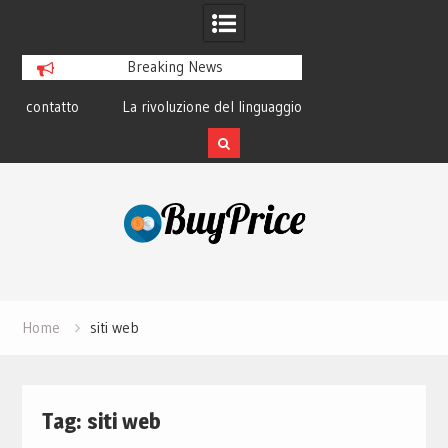
Breaking News
o
La rivoluzione del linguaggio Python:
Guida alla manutenz
perché tutti lo studiano
dei lapto
Skip
to
content
Home
siti web
Tag:
siti web