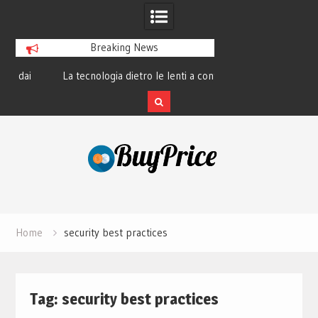
Breaking News
La tecnologia dietro le lenti a contatto
La rivoluzione del 
smart e il futuro visivo
perché tutti 
Skip
to
content
Home
security best practices
Tag:
security best practices