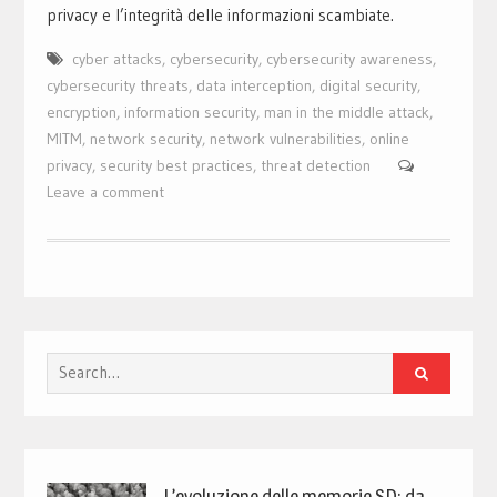
privacy e l’integrità delle informazioni scambiate.
cyber attacks
,
cybersecurity
,
cybersecurity awareness
,
cybersecurity threats
,
data interception
,
digital security
,
encryption
,
information security
,
man in the middle attack
,
MITM
,
network security
,
network vulnerabilities
,
online
privacy
,
security best practices
,
threat detection
Leave a comment
Search
for:
L’evoluzione delle memorie SD: da