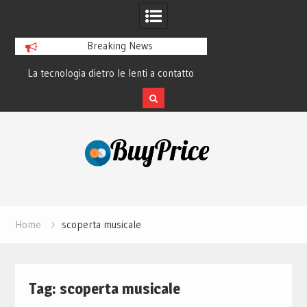
Breaking News
La tecnologia dietro le lenti a contatto
La rivoluzione del 
smart e il futuro visivo
perché tutti 
Skip
to
content
Home
scoperta musicale
Tag:
scoperta musicale