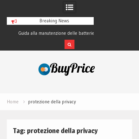
Breaking News
Guida alla manutenzione delle batterie
La storia di Garmin:
dei laptop moderni
GPS ha cambi
Skip
to
content
Home
protezione della privacy
Tag:
protezione della privacy