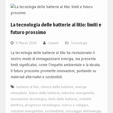
La tecnologia delle batterie al litio: limiti e
futuro prossimo
9 Marzo 2026
ctaweb
Tecnologia
La tecnologia delle batterie al litio ha rivoluzionato il
nostro modo di immagazzinare energia, ma presenta
limiti significativi, come l’impatto ambientale e la durata.
Il futuro prossimo promette innovazioni, puntando su
materiali alternativi e sostenibili.
batterie al litio
,
chimica delle batterie
,
energia
rinnovabile
,
futuro delle batterie
,
industrie energetiche
,
innovazione tecnologica
,
limiti delle batterie
,
mobilità
elettrica
,
progresso tecnologico
,
ricerca e sviluppo
,
soluzioni energetiche
,
sostenibilità
,
stoccaggio dell'energia
,