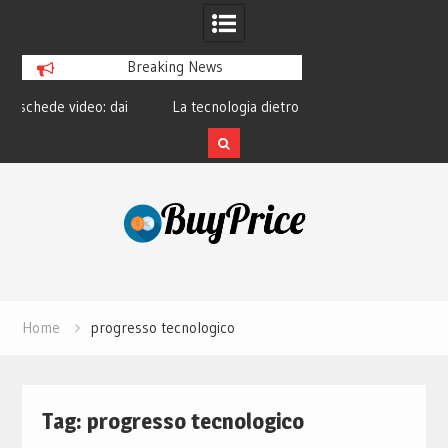
Breaking News
o: dai
La tecnologia dietro le lenti a contatto
La rivoluzion
rno
smart e il futuro visivo
perché
Skip
to
content
Home
progresso tecnologico
Tag:
progresso tecnologico