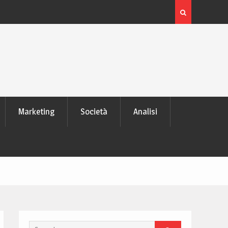
 laptop
L’evoluzione delle schede video: dai pixel al Ray Tra
moderno
Marketing
Società
Analisi
Search