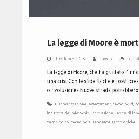
La legge di Moore è morta
31 Ottobre 2025
ctaweb
Tecnol
La legge di Moore, che ha guidato l’inn
una crisi. Con le sfide fisiche e i costi cr
o rivoluzione? Nuove strade potrebbero 
automatizzazione
,
avanzamenti tecnologici
,
c
industria dei microchip
,
innovazione
,
legge di Mo
tecnologico
,
tecnologia
,
tendenze tecnologiche