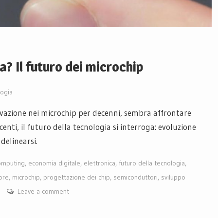
? Il futuro dei microchip
ogia
ovazione nei microchip per decenni, sembra affrontare
escenti, il futuro della tecnologia si interroga: evoluzione
delinearsi.
omputing
,
economia digitale
,
elettronica
,
futuro della tecnologia
,
ore
,
microchip
,
progettazione dei chip
,
semiconduttori
,
sviluppo
Leave a comment