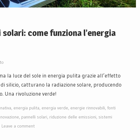
i solari: come funziona l’energia
to
a la luce del sole in energia pulita grazie all’effetto
 di silicio, catturano la radiazione solare, producendo
ro. Una rivoluzione verde!
rnativa
,
energia pulita
,
energia verde
,
energie rinnovabili
,
fonti
nnovazione
,
pannelli solari
,
riduzione delle emissioni
,
sistemi
Leave a comment