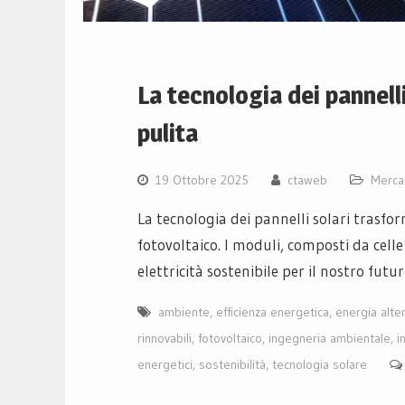
La tecnologia dei pannell
pulita
19 Ottobre 2025
ctaweb
Merca
La tecnologia dei pannelli solari trasform
fotovoltaico. I moduli, composti da celle
elettricità sostenibile per il nostro futu
ambiente
,
efficienza energetica
,
energia alte
rinnovabili
,
fotovoltaico
,
ingegneria ambientale
,
i
energetici
,
sostenibilità
,
tecnologia solare