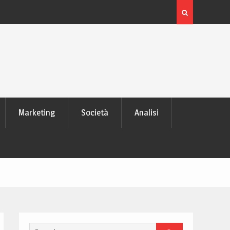
 laptop
L’evoluzione delle schede video: dai pixel al Ray Tra
moderno
Marketing
Società
Analisi
Search