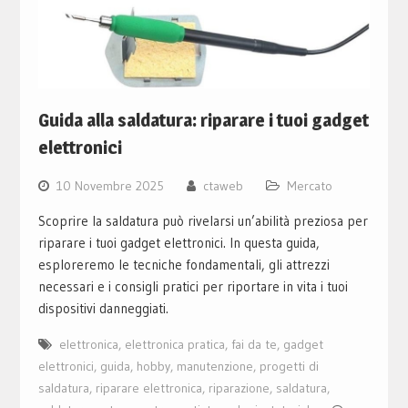
Guida alla saldatura: riparare i tuoi gadget
elettronici
10 Novembre 2025
ctaweb
Mercato
Scoprire la saldatura può rivelarsi un’abilità preziosa per
riparare i tuoi gadget elettronici. In questa guida,
esploreremo le tecniche fondamentali, gli attrezzi
necessari e i consigli pratici per riportare in vita i tuoi
dispositivi danneggiati.
elettronica
,
elettronica pratica
,
fai da te
,
gadget
elettronici
,
guida
,
hobby
,
manutenzione
,
progetti di
saldatura
,
riparare elettronica
,
riparazione
,
saldatura
,