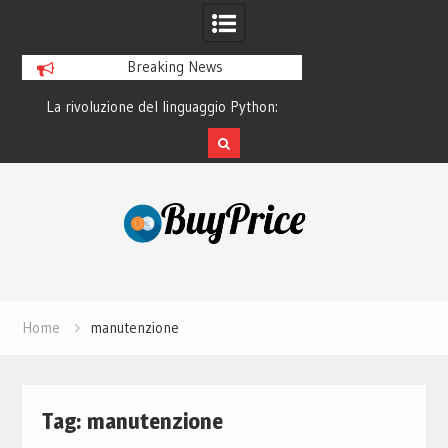
Breaking News
o
La rivoluzione del linguaggio Python:
Guida alla manutenz
perché tutti lo studiano
dei lapto
Skip
to
content
Home
manutenzione
Tag:
manutenzione