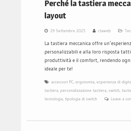
Perché la tastiera mecca
layout
29 Settembre 2025
ctaweb
Tec
La tastiera meccanica offre un’esperienza
personalizzabili e alla loro risposta tatt
produttività e il comfort, rendendo ogni
ideale per te!
accessori PC
,
ergonomia
,
esperienza di digit
tastiera
,
personalizzazione tastiera
,
switch
,
tasti
tecnologia
,
tipologia di switch
Leave a c