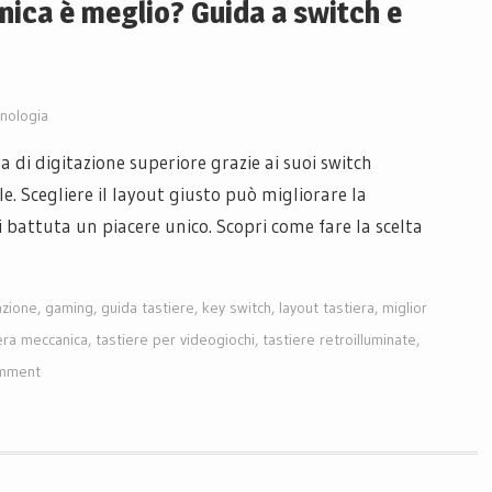
nica è meglio? Guida a switch e
nologia
 di digitazione superiore grazie ai suoi switch
ile. Scegliere il layout giusto può migliorare la
 battuta un piacere unico. Scopri come fare la scelta
azione
,
gaming
,
guida tastiere
,
key switch
,
layout tastiera
,
miglior
era meccanica
,
tastiere per videogiochi
,
tastiere retroilluminate
,
omment