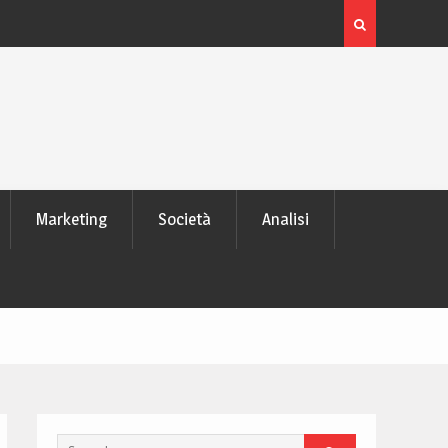
 laptop
L’evoluzione delle schede video: dai pixel al Ray Tra
moderno
Marketing
Società
Analisi
Search