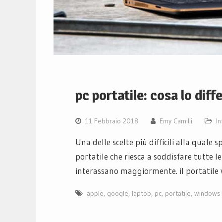
pc portatile: cosa lo diff
11 Febbraio 2018
Emy Camilli
I
Una delle scelte più difficili alla quale 
portatile che riesca a soddisfare tutte le
interassano maggiormente. il portatile v
apple
,
google
,
laptob
,
pc
,
portatile
,
windows