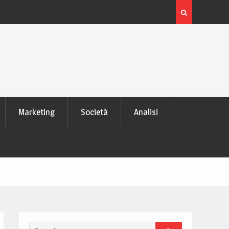
 laptop
L’evoluzione delle schede video: dai pixel al Ray Tra
moderno
Marketing
Società
Analisi
Search