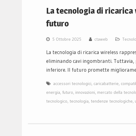
La tecnologia di ricarica
futuro
5 Ottobre 2025
ctaweb
Tecnol
La tecnologia di ricarica wireless rapp
eliminando cavi ingombranti. Tuttavia, 
inferiore. Il futuro promette miglioram
accessori tecnologici
,
caricabatterie
,
compatib
energia
,
futuro
,
innovazioni
,
mercato della tecnol
tecnologico
,
tecnologia
,
tendenze tecnologiche
,