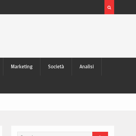
 laptop
L’evoluzione delle schede video: dai pixel al Ray Tra
moderno
Marketing
Società
Analisi
Search