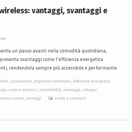
 wireless: vantaggi, svantaggi e
ogia
resenta un passo avanti nella comodità quotidiana,
presenta svantaggi come l’efficienza energetica
enti, rendendola sempre più accessibile e performante.
ilità
,
convenience
,
dispositivi elettronici
,
efficienza energetica
,
ogia
,
ricarica wireless
,
sostenibilità
,
svantaggi
,
sviluppo
utenza mobile
,
vantaggi
Leave a comment