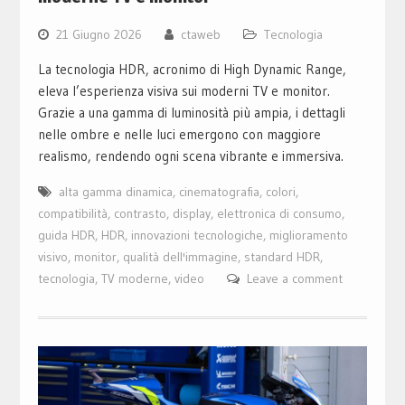
21 Giugno 2026
ctaweb
Tecnologia
La tecnologia HDR, acronimo di High Dynamic Range,
eleva l’esperienza visiva sui moderni TV e monitor.
Grazie a una gamma di luminosità più ampia, i dettagli
nelle ombre e nelle luci emergono con maggiore
realismo, rendendo ogni scena vibrante e immersiva.
alta gamma dinamica
,
cinematografia
,
colori
,
compatibilità
,
contrasto
,
display
,
elettronica di consumo
,
guida HDR
,
HDR
,
innovazioni tecnologiche
,
miglioramento
visivo
,
monitor
,
qualità dell'immagine
,
standard HDR
,
tecnologia
,
TV moderne
,
video
Leave a comment