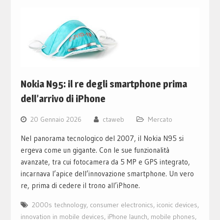
Nokia N95: il re degli smartphone prima
dell’arrivo di iPhone
20 Gennaio 2026
ctaweb
Mercato
Nel panorama tecnologico del 2007, il Nokia N95 si
ergeva come un gigante. Con le sue funzionalità
avanzate, tra cui fotocamera da 5 MP e GPS integrato,
incarnava l’apice dell’innovazione smartphone. Un vero
re, prima di cedere il trono all’iPhone.
2000s technology
,
consumer electronics
,
iconic devices
,
innovation in mobile devices
,
iPhone launch
,
mobile phones
,