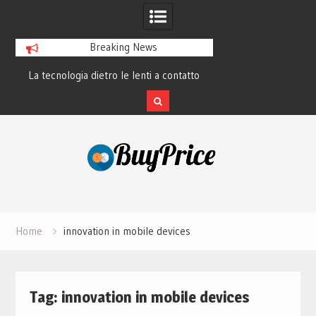
Breaking News
La tecnologia dietro le lenti a contatto
La rivoluzione del 
smart e il futuro visivo
perché tutti 
Skip
to
content
Home
innovation in mobile devices
Tag:
innovation in mobile devices