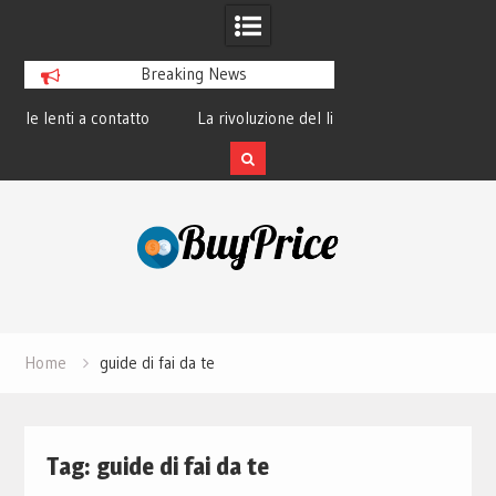
Breaking News
ntatto
La rivoluzione del linguaggio Python:
Guida alla manu
perché tutti lo studiano
dei l
Skip
to
content
Home
guide di fai da te
Tag:
guide di fai da te