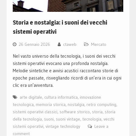
Storia e nostalgia: i suoni dei vecchi
sistemi operativi
26 Gennaio 2026
ctaweb
Mercato
Nel vasto universo della tecnologia, i suoni dei vecchi
sistemi operativi evocano una profonda nostalgia.
Melodie sintetiche e avvisi acustici raccontano storie di
epoche passate, risvegliando ricordi di un’era in cui ogni
clic era un’avventura.
arte digitale
,
cultura informatica
,
innovazione
tecnologica
,
memoria storica
,
nostalgia
,
retro computing
,
sistemi operativi classici
,
software storico
,
storia
,
storia
della tecnologia
,
suoni
,
suoni vintage
,
tecnologia
,
vecchi
sistemi operativi
,
vintage technology
Leave a
comment