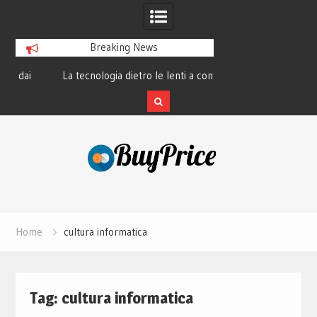
Breaking News
La tecnologia dietro le lenti a contatto
La rivoluzione del 
smart e il futuro visivo
perché tutti 
Skip
to
content
Home
cultura informatica
Tag:
cultura informatica