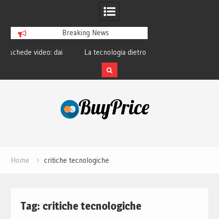
Breaking News
ai
La tecnologia dietro le lenti a contatto
La rivoluzione de
smart e il futuro visivo
perché tutt
Skip
to
content
Home
critiche tecnologiche
Tag:
critiche tecnologiche