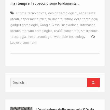
ma i tempi e l’approccio sono fondamentali.
critiche tecnologiche
,
design tecnologico.
,
esperienze
utenti
,
esperimenti falliti
,
fallimento
,
futuro della tecnologia
,
gadget tecnologici
,
Google Glass
,
innovazione
,
interfaccia
utente
,
mercato tecnologico
,
realtà aumentata
,
smarphone
,
tecnologia
,
trend tecnologici
,
wearable technology
Leave a comment
Search
for:
L’evoluzione delle memorie SD: da