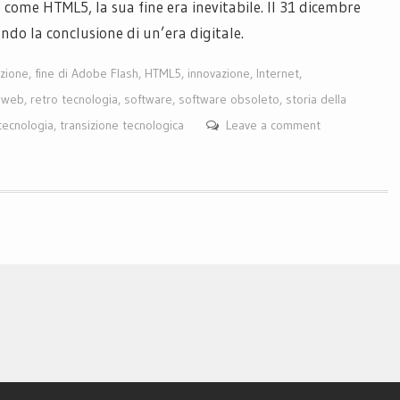
come HTML5, la sua fine era inevitabile. Il 31 dicembre
ndo la conclusione di un’era digitale.
azione
,
fine di Adobe Flash
,
HTML5
,
innovazione
,
Internet
,
 web
,
retro tecnologia
,
software
,
software obsoleto
,
storia della
tecnologia
,
transizione tecnologica
Leave a comment