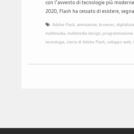
con l’avvento di tecnologie più moderne 
2020, Flash ha cessato di esistere, segna
Adobe Flash
,
animazione
,
browser
,
digitalizz
multimedia
,
multimedia design
,
programmazione
tecnologia
,
storia di Adobe Flash
,
sviluppo web
,