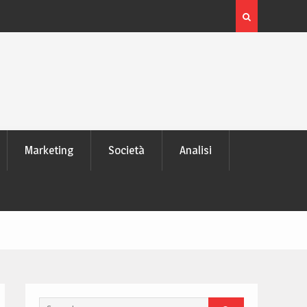
 laptop
L’evoluzione delle schede video: dai pixel al Ray Tra
moderno
Marketing
Società
Analisi
Search