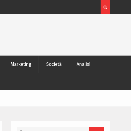
é tutti lo
Guida alla manutenzione delle batterie dei laptop
moderni
Marketing
Società
Analisi
Search