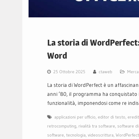
La storia di WordPerfect: 
Word
25 Ottobre 2025
ctaweb
Merca
La storia di WordPerfect è un affascinan
anni ’80, il programma ha conquistato il
funzionalità, imponendosi come re indisc
applicazioni per ufficio
,
editor di testo
,
eredit
retrocomputing
,
rivalità tra software
,
software di
software
,
tecnologia
,
videoscrittura
,
WordPerfect