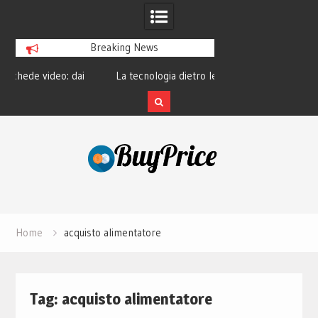
Breaking News
 dai
La tecnologia dietro le lenti a contatto
La rivoluzione
o
smart e il futuro visivo
perché t
Skip
to
content
Home
acquisto alimentatore
Tag:
acquisto alimentatore