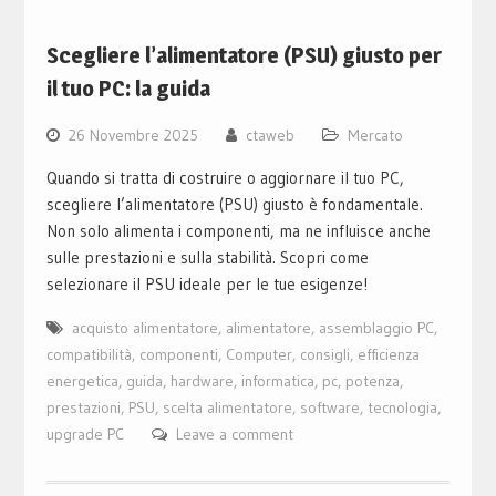
Scegliere l’alimentatore (PSU) giusto per
il tuo PC: la guida
26 Novembre 2025
ctaweb
Mercato
Quando si tratta di costruire o aggiornare il tuo PC,
scegliere l’alimentatore (PSU) giusto è fondamentale.
Non solo alimenta i componenti, ma ne influisce anche
sulle prestazioni e sulla stabilità. Scopri come
selezionare il PSU ideale per le tue esigenze!
acquisto alimentatore
,
alimentatore
,
assemblaggio PC
,
compatibilità
,
componenti
,
Computer
,
consigli
,
efficienza
energetica
,
guida
,
hardware
,
informatica
,
pc
,
potenza
,
prestazioni
,
PSU
,
scelta alimentatore
,
software
,
tecnologia
,
upgrade PC
Leave a comment