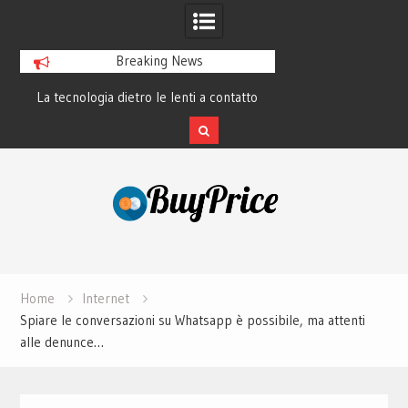
Breaking News
La tecnologia dietro le lenti a contatto
La rivoluzione del 
smart e il futuro visivo
perché tutti 
Skip
to
content
Home
Internet
Spiare le conversazioni su Whatsapp è possibile, ma attenti
alle denunce…