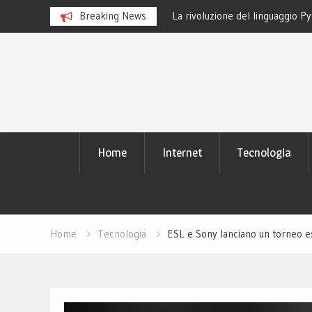
e lenti a contatto smart e il futuro
Breaking News
La rivoluzione del linguaggio Py
studiano
Skip
to
content
Home
Internet
Tecnologia
Home
Tecnologia
ESL e Sony lanciano un torneo 