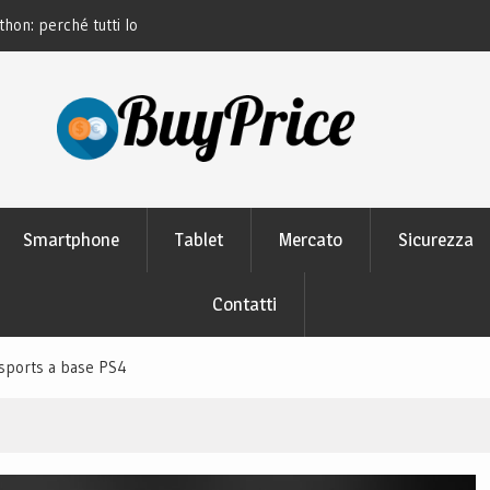
thon: perché tutti lo
Guida alla manutenzione delle batterie dei
moderni
Smartphone
Tablet
Mercato
Sicurezza
Contatti
esports a base PS4