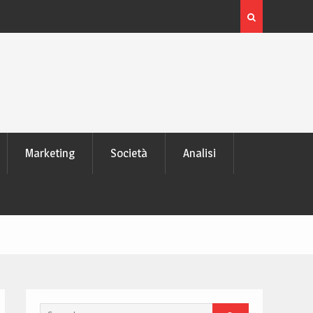
 laptop
L’evoluzione delle schede video: dai pixel al Ray Tra
moderno
Marketing
Società
Analisi
Search