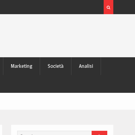
 laptop
L’evoluzione delle schede video: dai pixel al Ray Tra
moderno
Marketing
Società
Analisi
Search