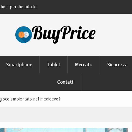
thon: perché tutti lo
Guida alla manutenzione delle batterie dei
moderni
Smartphone
Tablet
Mercato
Sicurezza
Contatti
gioco ambientato nel medioevo?