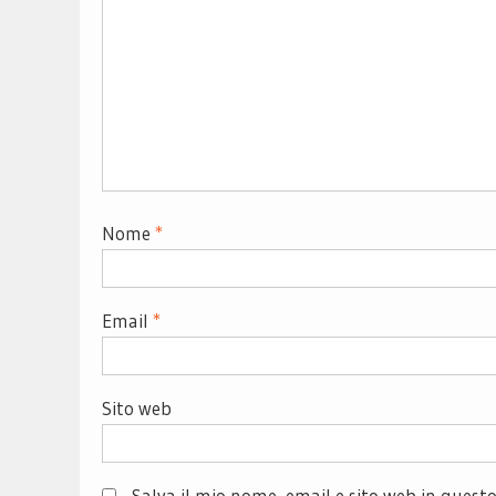
Nome
*
Email
*
Sito web
Salva il mio nome, email e sito web in ques