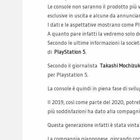
Le console non saranno il prodotto più 
esclusive in uscita e alcune da annunciar
I dati e le aspettative mostrano come Pl
A quanto pare infatti la vedremo solo d
Secondo le ultime informazioni la socie
di
PlayStation 5
.
Secondo il giornalista
Takashi Mochizuk
per Playstation 5.
La console è quindi in piena fase di svi
Il 2019, così come parte del 2020, potre
più soddisfazioni ha dato alla compagn
Questa generazione infatti è stata vint
La compagnia giapponese, giocando cont