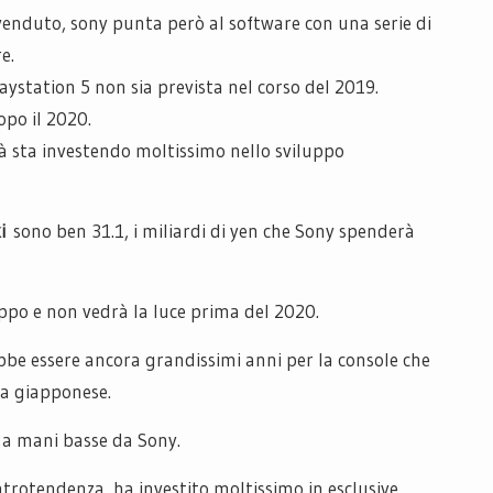
venduto, sony punta però al software con una serie di
e.
aystation 5 non sia prevista nel corso del 2019.
opo il 2020.
tà sta investendo moltissimo nello sviluppo
i
sono ben 31.1, i miliardi di yen che Sony spenderà
luppo e non vedrà la luce prima del 2020.
bbe essere ancora grandissimi anni per la console che
ia giapponese.
a a mani basse da Sony.
rotendenza, ha investito moltissimo in esclusive