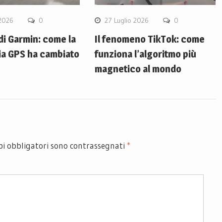
 2026
0
27 Luglio 2026
0
 di Garmin: come la
Il fenomeno TikTok: come
ia GPS ha cambiato
funziona l’algoritmo più
magnetico al mondo
pi obbligatori sono contrassegnati
*