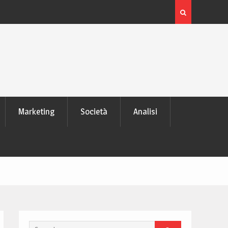
 laptop
L’evoluzione delle schede video: dai pixel al Ray Tra
moderno
Marketing
Società
Analisi
Search