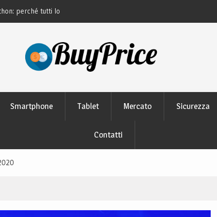
thon: perché tutti lo
Guida alla manutenzione delle batterie dei
moderni
Smartphone
Tablet
Mercato
Sicurezza
Contatti
 2020